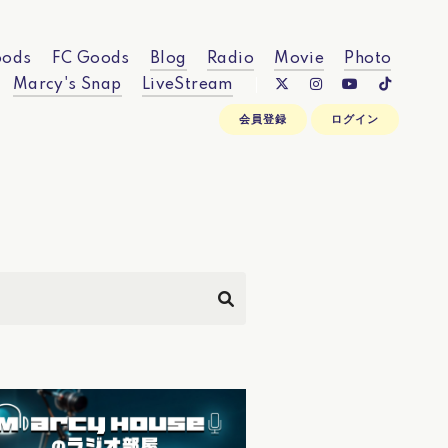
ods
FC Goods
Blog
Radio
Movie
Photo
Marcy's Snap
LiveStream
会員登録
ログイン