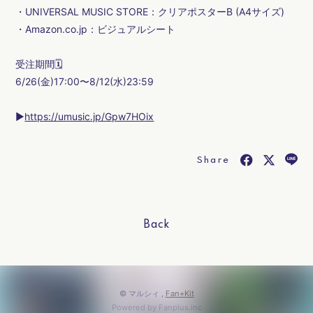
・UNIVERSAL MUSIC STORE：クリアポスターB (A4サイズ)
・Amazon.co.jp：ビジュアルシート
会員登録
ログイン
受注期間🗓️
6/26(金)17:00〜8/12(水)23:59
▶
https://umusic.jp/Gpw7HOix
Share
Back
© マルシィ ,
Fan+Kit
Powered by Fanplus.inc