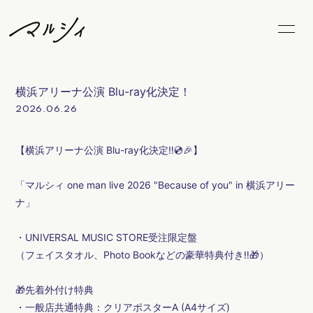
Home
News
横浜アリーナ公演 Blu-ray化決定！
Schedule
Biography
2026.06.26
Video
Discography
【横浜アリーナ公演 Blu-ray化決定‼️💿🎉】
Goods
FC Goods
「マルシィ one man live 2026 "Because of you" in 横浜アリー
ナ」
Blog
Radio
・UNIVERSAL MUSIC STORE受注限定盤
Movie
Photo
（フェイスタオル、Photo Bookなどの豪華特典付き‼️🎁）
Marcy's Snap
LiveStream
🎁先着外付け特典
・一般店共通特典：クリアポスターA (A4サイズ)