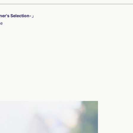
's Selection-」
se