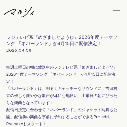
Home
News
フジテレビ系『めざましどようび』2026年度テーマソ
Schedule
Biography
ング 「ネバーランド」が4月15日に配信決定！
2026.04.08
Video
Discography
毎週土曜日の朝に放送中のフジテレビ系『めざましどようび』
Goods
FC Goods
2026年度テーマソング 「ネバーランド」が4月15日に配信決
定！
Blog
Radio
「ネバーランド」は、明るくキャッチーなサウンドに、吉田右
京の優しく爽やかな歌声が耳に心地良い、土曜日の朝にぴった
Movie
Photo
りな楽曲となっています！
配信日決定に合わせて「ネバーランド」のジャケット写真も公
Marcy's Snap
LiveStream
開。配信前の楽曲を事前に予約することができるPre-add、
Pre-saveもスタート！