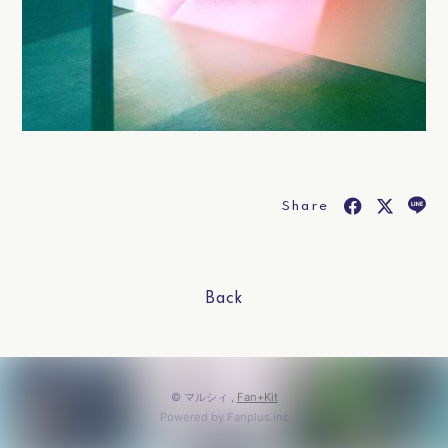
Share
Back
© マルシィ ,
Fan+Kit
Powered by Fanplus.inc