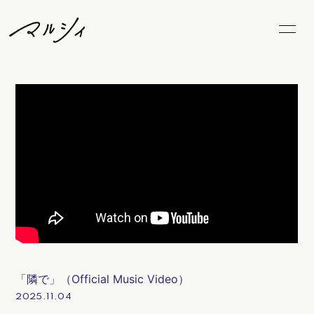
Home
News
Schedule
Biography
Video
Discography
Goods
FC Goods
Blog
Radio
Movie
Photo
「隣で」（Official Music Video）
Marcy's Snap
LiveStream
2025.11.04