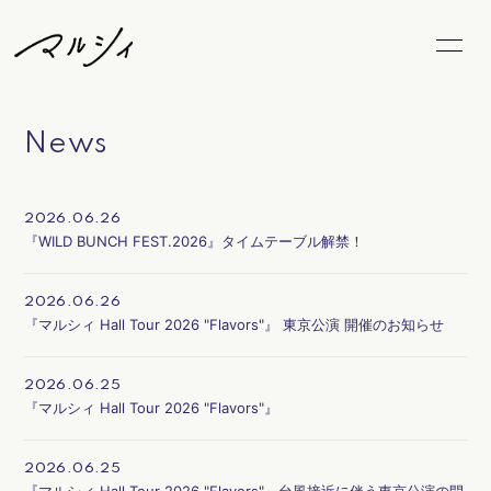
Home
News
News
Schedule
Biography
Video
Discography
2026.06.26
『WILD BUNCH FEST.2026』タイムテーブル解禁！
Goods
FC Goods
2026.06.26
『マルシィ Hall Tour 2026 "Flavors"』 東京公演 開催のお知らせ
Blog
Radio
Movie
Photo
2026.06.25
『マルシィ Hall Tour 2026 "Flavors"』
Marcy's Snap
LiveStream
2026.06.25