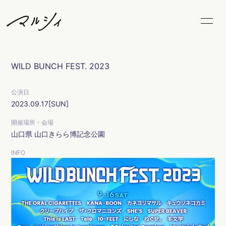
Home
News
WILD BUNCH FEST. 2023
Schedule
Biography
公演日
Video
Discography
2023.09.17
[SUN]
開催場所・会場
Goods
FC Goods
山口県
山口きらら博記念公園
Blog
Radio
INFO
Movie
Photo
Marcy's Snap
LiveStream