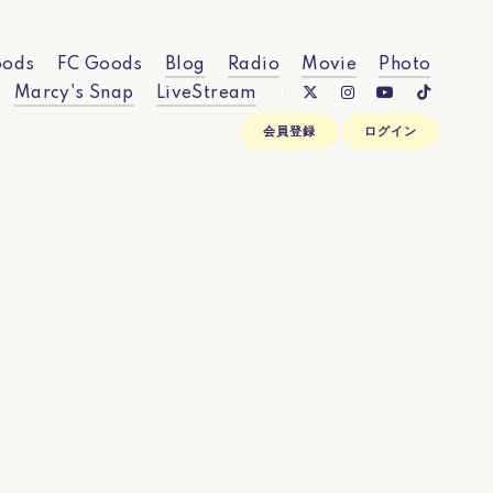
ods
FC Goods
Blog
Radio
Movie
Photo
Marcy's Snap
LiveStream
会員登録
ログイン